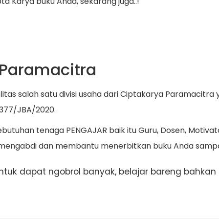
pta Karya buku Anda, sekarang juga..!
 Paramacitra
itas salah satu divisi usaha dari Ciptakarya Paramacitr
377/JBA/2020.
utuhan tenaga PENGAJAR baik itu Guru, Dosen, Motivato
ni, mengabdi dan membantu menerbitkan buku Anda sampa
tuk dapat ngobrol banyak, belajar bareng bahkan b