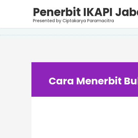
Penerbit IKAPI Jab
Kamis, 26 Oktober 2023
Cara Menerbit Buku Refere
Presented by Ciptakarya Paramacitra
Cara Menerbit Bu