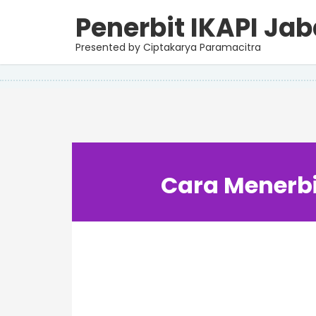
Penerbit IKAPI Jab
Selasa, 05 September 2023
Cara Menerbit Buku Refer
Presented by Ciptakarya Paramacitra
Cara Menerbi