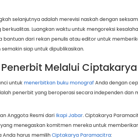
gkah selanjutnya adalah merevisi naskah dengan seksam
erkualitas. Luangkan waktu untuk mengoreksi kesalahan 
nta bantuan dari rekan penulis atau editor untuk member
 semakin siap untuk dipublikasikan.
 Penerbit Melalui Ciptakary
unci untuk
menerbitkan buku monograf
Anda dengan cepat,
 adalah penerbit yang beroperasi secara independen da
an Anggota Resmi dari
Ikapi Jabar
. Ciptakarya Paramaci
a," yang menegaskan komitmen mereka untuk memberikan l
a Anda harus memilih
Ciptakarya Paramacitra
: