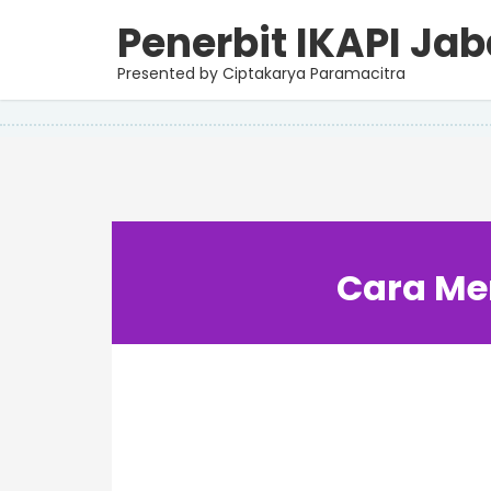
Penerbit IKAPI Jab
Senin, 11 September 2023
Cara Menerbit Buku Referen
Presented by Ciptakarya Paramacitra
Cara Men