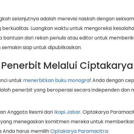
gkah selanjutnya adalah merevisi naskah dengan seksam
erkualitas. Luangkan waktu untuk mengoreksi kesalahan 
nta bantuan dari rekan penulis atau editor untuk member
 semakin siap untuk dipublikasikan.
 Penerbit Melalui Ciptakary
unci untuk
menerbitkan buku monograf
Anda dengan cepat,
 adalah penerbit yang beroperasi secara independen da
an Anggota Resmi dari
Ikapi Jabar
. Ciptakarya Paramaci
a," yang menegaskan komitmen mereka untuk memberikan l
a Anda harus memilih
Ciptakarya Paramacitra
: