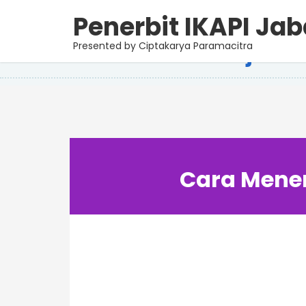
Penerbit IKAPI Jab
Jumat, 15 September 2023
Cara Menerbit Buku Ajar 
Presented by Ciptakarya Paramacitra
Cara Mener