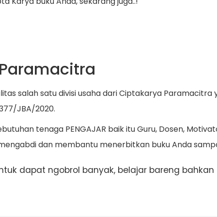
pta Karya buku Anda, sekarang juga..!
 Paramacitra
itas salah satu divisi usaha dari Ciptakarya Paramacitr
377/JBA/2020.
utuhan tenaga PENGAJAR baik itu Guru, Dosen, Motivato
ni, mengabdi dan membantu menerbitkan buku Anda sampa
tuk dapat ngobrol banyak, belajar bareng bahkan b